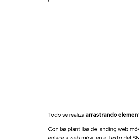
Todo se realiza
arrastrando element
Con las plantillas de landing web mó
enlace a web móvil en el texto del S