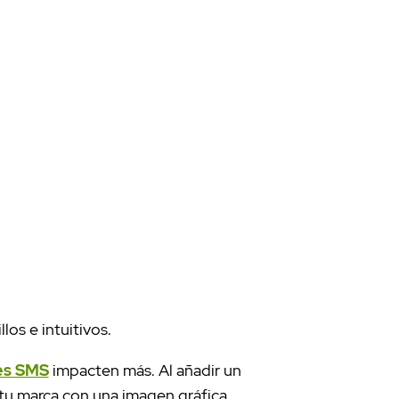
los e intuitivos.
es SMS
impacten más. Al añadir un
 tu marca con una imagen gráfica.