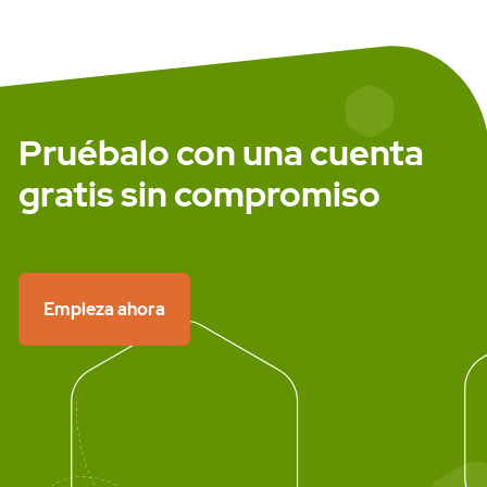
América pero sí en España y Europa
#Utilizar esta llamada solo si se cuen
un remitente autorizado por Altiria
#puts "The function altiriaSms returns
{altiriaSms('346xxxxxxxx,346yyyyyyyy',
de prueba', 'remitente', true).body}"
Pruébalo con una cuenta
gratis sin compromiso
Empieza ahora