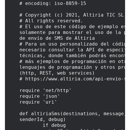
# encoding: iso-8859-15
# Copyright (c) 2021, Altiria TIC SL
# All rights reserved.
# El uso de este código de ejemplo es 
solamente para mostrar el uso de la pa
de envío de SMS de Altiria
# Para un uso personalizado del código,
necesario consultar la API de especifi
SMS Masivos
técnicas, donde también podrás encontr
# más ejemplos de programación en otros
lenguajes de programación y otros prot
(http, REST, web services)
# https://www.altiria.com/api-envio-sm
require 'net/http'
require 'json' 
require 'uri'
def altiriaSms(destinations, message, 
senderId, debug)
	if debug 